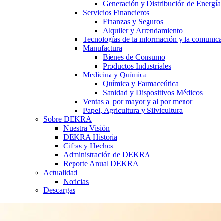
Generación y Distribución de Energía
Servicios Financieros
Finanzas y Seguros
Alquiler y Arrendamiento
Tecnologías de la información y la comunic
Manufactura
Bienes de Consumo
Productos Industriales
Medicina y Química
Química y Farmaceútica
Sanidad y Dispositivos Médicos
Ventas al por mayor y al por menor
Papel, Agricultura y Silvicultura
Sobre DEKRA
Nuestra Visión
DEKRA Historia
Cifras y Hechos
Administración de DEKRA
Reporte Anual DEKRA
Actualidad
Noticias
Descargas