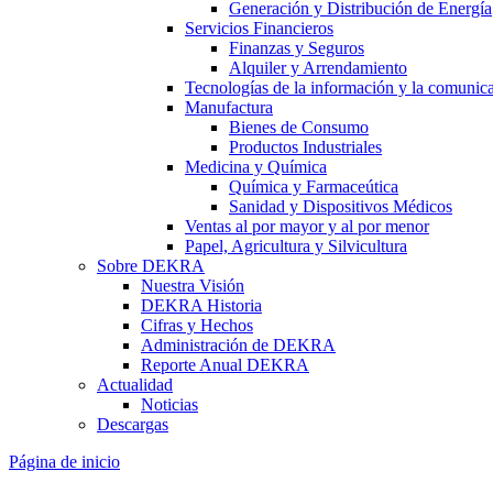
Generación y Distribución de Energía
Servicios Financieros
Finanzas y Seguros
Alquiler y Arrendamiento
Tecnologías de la información y la comunic
Manufactura
Bienes de Consumo
Productos Industriales
Medicina y Química
Química y Farmaceútica
Sanidad y Dispositivos Médicos
Ventas al por mayor y al por menor
Papel, Agricultura y Silvicultura
Sobre DEKRA
Nuestra Visión
DEKRA Historia
Cifras y Hechos
Administración de DEKRA
Reporte Anual DEKRA
Actualidad
Noticias
Descargas
Página de inicio