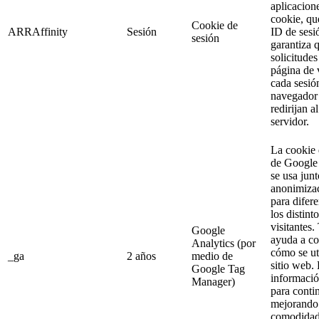
aplicacion
cookie, qu
Cookie de
ARRAffinity
Sesión
ID de sesi
sesión
garantiza q
solicitude
página de v
cada sesió
navegador
redirijan 
servidor.
La cookie 
de Google 
se usa junt
anonimizac
para difere
los distint
visitantes
Google
ayuda a c
Analytics (por
cómo se uti
_ga
2 años
medio de
sitio web. 
Google Tag
información
Manager)
para conti
mejorando
comodidad