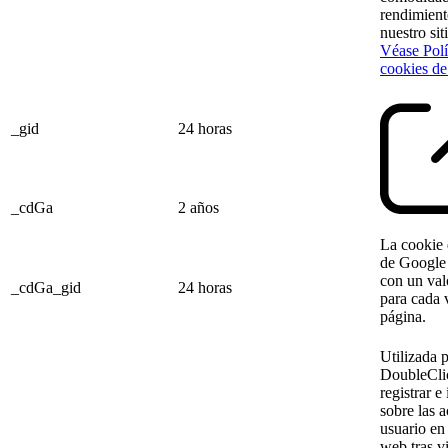
rendimient
nuestro sit
Véase Polí
cookies de
_gid
24 horas
_cdGa
2 años
La cookie 
de Google 
con un val
_cdGa_gid
24 horas
para cada v
página.
Utilizada 
DoubleCli
registrar e
sobre las a
usuario en 
web tras vi