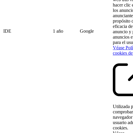
hacer clic
los anunci
anunciante
propósito 
eficacia d
IDE
1 año
Google
anuncio y 
anuncios e
para el usu
Véase Polí
cookies de
Utilizada 
comprobar 
navegador
usuario ad
cookies.