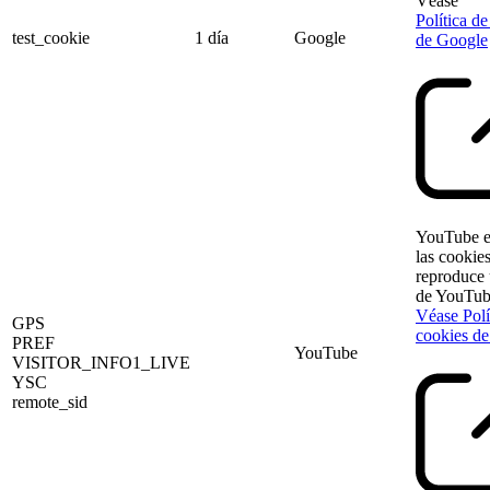
Véase
Política d
test_cookie
1 día
Google
de Google
YouTube e
las cookie
reproduce 
de YouTub
Véase Polí
GPS
cookies d
PREF
YouTube
VISITOR_INFO1_LIVE
YSC
remote_sid