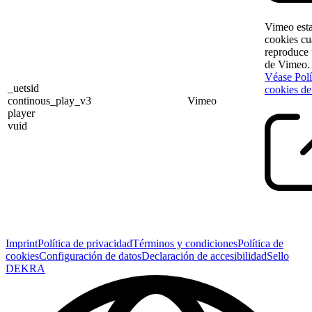
Vimeo esta
cookies cu
reproduce 
de Vimeo.
Véase Polí
_uetsid
cookies d
continous_play_v3
Vimeo
player
vuid
Imprint
Política de privacidad
Términos y condiciones
Política de
cookies
Configuración de datos
Declaración de accesibilidad
Sello
DEKRA