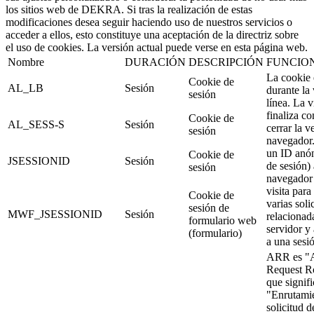
los sitios web de DEKRA. Si tras la realización de estas
modificaciones desea seguir haciendo uso de nuestros servicios o
acceder a ellos, esto constituye una aceptación de la directriz sobre
el uso de cookies. La versión actual puede verse en esta página web.
Nombre
DURACIÓN
DESCRIPCIÓN
FUNCIO
La cookie 
Cookie de
AL_LB
Sesión
durante la 
sesión
línea. La v
finaliza co
Cookie de
AL_SESS-S
Sesión
cerrar la v
sesión
navegador
un ID anó
Cookie de
JSESSIONID
Sesión
de sesión) 
sesión
navegador 
visita para
Cookie de
varias soli
sesión de
MWF_JSESSIONID
Sesión
relacionad
formulario web
servidor y 
(formulario)
a una sesi
ARR es "A
Request R
que signifi
"Enrutami
solicitud d