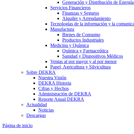
Generación y Distribución de Energía
Servicios Financieros
Finanzas y Seguros
Alquiler y Arrendamiento
Tecnologías de la información y la comunic
Manufactura
Bienes de Consumo
Productos Industriales
Medicina y Química
Química y Farmaceútica
Sanidad y Dispositivos Médicos
Ventas al por mayor y al por menor
Papel, Agricultura y Silvicultura
Sobre DEKRA
Nuestra Visión
DEKRA Historia
Cifras y Hechos
Administración de DEKRA
Reporte Anual DEKRA
Actualidad
Noticias
Descargas
Página de inicio