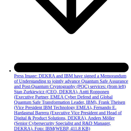
Press Image: DEKRA and IBM have signed a Memorandum
of Understanding to jointly advance Quantum Safe Assurance
and Post-Quantum Cryptography (PQC) services: (from left)
Stan Zurkiewicz (CEO, DEKRA), Antti Ropponen
(Executive Partner, EMEA Cyber Defend and Global
Quantum Safe Transformation Leader, IBM), Frank Theisen
(Vice President IBM Technology EMEA), Fernando E.
Hardasmal Barrera (Executive Vice President and Head of
Digital & Product Solutions, DEKRA), Anders Möller
(Senior Cybersecurity Specialist and R&D Manager,
DEKRA). Foto: IBM
(WEBP, 411.8 KB)