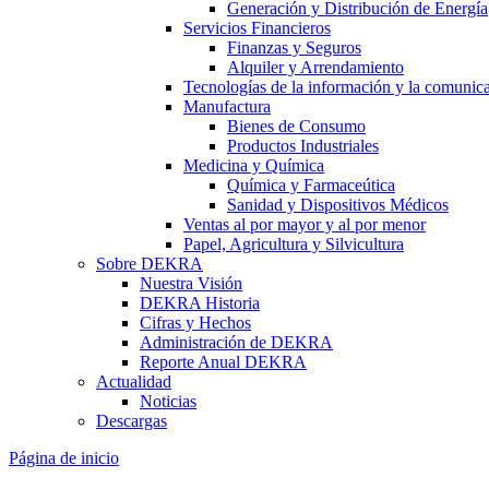
Generación y Distribución de Energía
Servicios Financieros
Finanzas y Seguros
Alquiler y Arrendamiento
Tecnologías de la información y la comunic
Manufactura
Bienes de Consumo
Productos Industriales
Medicina y Química
Química y Farmaceútica
Sanidad y Dispositivos Médicos
Ventas al por mayor y al por menor
Papel, Agricultura y Silvicultura
Sobre DEKRA
Nuestra Visión
DEKRA Historia
Cifras y Hechos
Administración de DEKRA
Reporte Anual DEKRA
Actualidad
Noticias
Descargas
Página de inicio