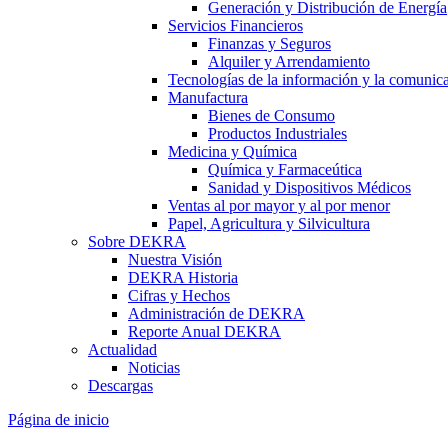
Generación y Distribución de Energía
Servicios Financieros
Finanzas y Seguros
Alquiler y Arrendamiento
Tecnologías de la información y la comunic
Manufactura
Bienes de Consumo
Productos Industriales
Medicina y Química
Química y Farmaceútica
Sanidad y Dispositivos Médicos
Ventas al por mayor y al por menor
Papel, Agricultura y Silvicultura
Sobre DEKRA
Nuestra Visión
DEKRA Historia
Cifras y Hechos
Administración de DEKRA
Reporte Anual DEKRA
Actualidad
Noticias
Descargas
Página de inicio