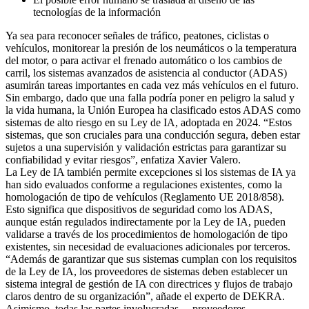
tecnologías de la información
Ya sea para reconocer señales de tráfico, peatones, ciclistas o
vehículos, monitorear la presión de los neumáticos o la temperatura
del motor, o para activar el frenado automático o los cambios de
carril, los sistemas avanzados de asistencia al conductor (ADAS)
asumirán tareas importantes en cada vez más vehículos en el futuro.
Sin embargo, dado que una falla podría poner en peligro la salud y
la vida humana, la Unión Europea ha clasificado estos ADAS como
sistemas de alto riesgo en su Ley de IA, adoptada en 2024. “Estos
sistemas, que son cruciales para una conducción segura, deben estar
sujetos a una supervisión y validación estrictas para garantizar su
confiabilidad y evitar riesgos”, enfatiza Xavier Valero.
La Ley de IA también permite excepciones si los sistemas de IA ya
han sido evaluados conforme a regulaciones existentes, como la
homologación de tipo de vehículos (Reglamento UE 2018/858).
Esto significa que dispositivos de seguridad como los ADAS,
aunque están regulados indirectamente por la Ley de IA, pueden
validarse a través de los procedimientos de homologación de tipo
existentes, sin necesidad de evaluaciones adicionales por terceros.
“Además de garantizar que sus sistemas cumplan con los requisitos
de la Ley de IA, los proveedores de sistemas deben establecer un
sistema integral de gestión de IA con directrices y flujos de trabajo
claros dentro de su organización”, añade el experto de DEKRA.
Asimismo, todas las partes involucradas —proveedores