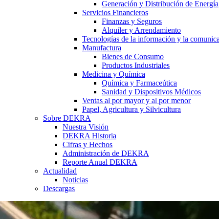
Generación y Distribución de Energía
Servicios Financieros
Finanzas y Seguros
Alquiler y Arrendamiento
Tecnologías de la información y la comunic
Manufactura
Bienes de Consumo
Productos Industriales
Medicina y Química
Química y Farmaceútica
Sanidad y Dispositivos Médicos
Ventas al por mayor y al por menor
Papel, Agricultura y Silvicultura
Sobre DEKRA
Nuestra Visión
DEKRA Historia
Cifras y Hechos
Administración de DEKRA
Reporte Anual DEKRA
Actualidad
Noticias
Descargas